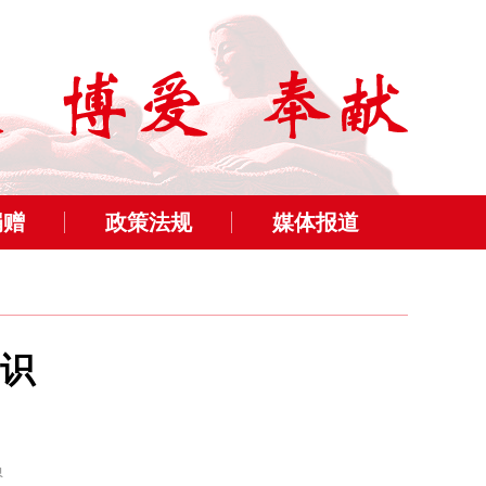
捐赠
政策法规
媒体报道
识
员