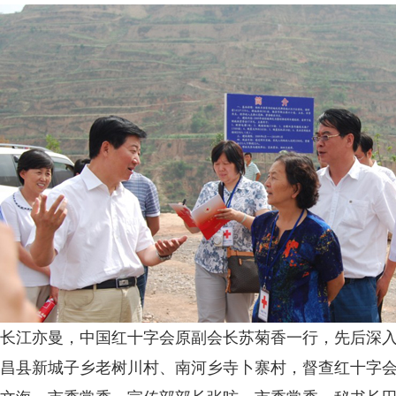
长江亦曼，中国红十字会原副会长苏菊香一行，先后深
昌县新城子乡老树川村、南河乡寺卜寨村，督查红十字