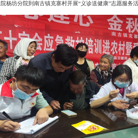
生院杨坊分院到南古镇克寨村开展“义诊送健康”志愿服务