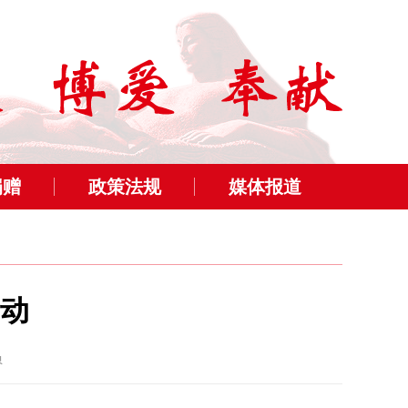
捐赠
政策法规
媒体报道
动
员