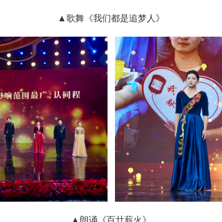
▲歌舞《我们都是追梦人》
▲朗诵《百廿薪火》