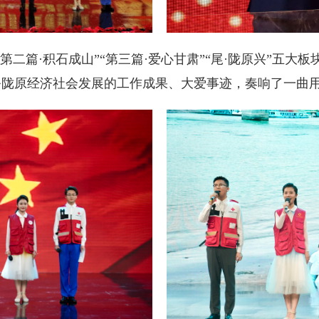
“第二篇·积石成山”“第三篇·爱心甘肃”“尾·陇原兴”五大
务陇原经济社会发展的工作成果、大爱事迹，奏响了一曲