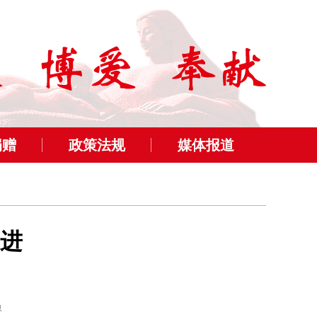
捐赠
政策法规
媒体报道
进
员